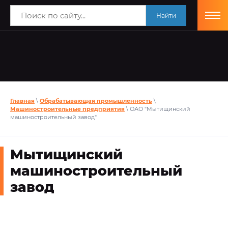
Найти
Главная
\
Обрабатывающая промышленность
\
Машиностроительные предприятия
\ ОАО "Мытищинский
машиностроительный завод"
Мытищинский
машиностроительный
завод