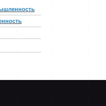
ышленность
нность