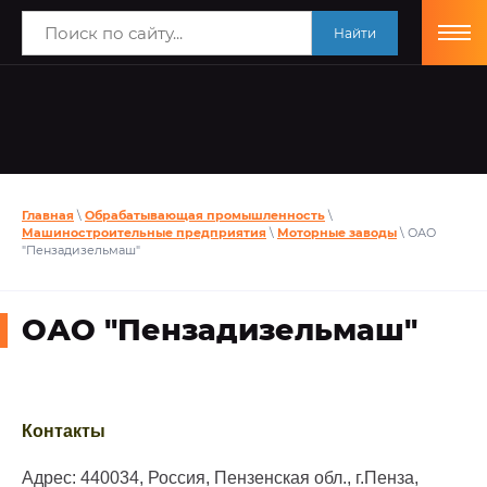
Найти
Главная
\
Обрабатывающая промышленность
\
Машиностроительные предприятия
\
Моторные заводы
\ ОАО
"Пензадизельмаш"
ОАО "Пензадизельмаш"
Контакты
Адрес: 440034, Россия, Пензенская обл., г.Пенза,