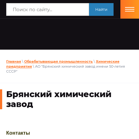
Найти
Главная
\
Обрабатывающая промышленность
\
Химические
предприятия
\ АО "Брянский химический завод имени 50-летия
СССР"
Брянский химический
завод
Контакты