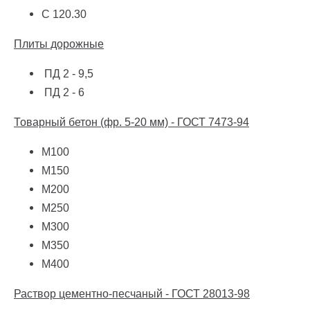
С 120.30
Плиты дорожные
ПД 2 - 9,5
ПД 2 - 6
Товарный бетон (фр. 5-20 мм) - ГОСТ 7473-94
М100
М150
М200
М250
М300
М350
М400
Раствор цементно-песчаный - ГОСТ 28013-98