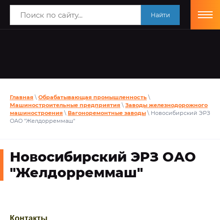
Найти
Главная
\
Обрабатывающая промышленность
\
Машиностроительные предприятия
\
Заводы железнодорожного
машиностроения
\
Вагоноремонтные заводы
\ Новосибирский ЭРЗ
ОАО "Желдорреммаш"
Новосибирский ЭРЗ ОАО
"Желдорреммаш"
Контакты