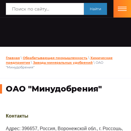
Найти
Главная
\
Обрабатывающая промышленность
\
Химические
предприятия
\
Заводы минеральных удобрений
\ ОАО
"Минудобрения"
ОАО "Минудобрения"
Контакты
Адрес: 396657, Россия, Воронежской обл., г. Россошь,