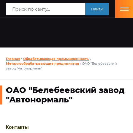
Найти
Главная
\
Обрабатывающая промышленность
\
Металлообрабатывающие предприятия
\ ОАО "Белебеевский
завод "Автонормаль"
ОАО "Белебеевский завод
"Автонормаль"
Контакты