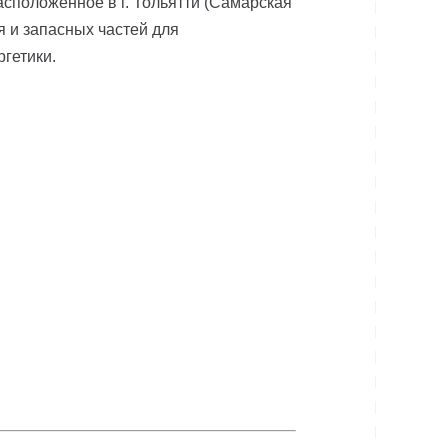
сположенное в г. Тольятти (Самарская
я и запасных частей для
гетики.