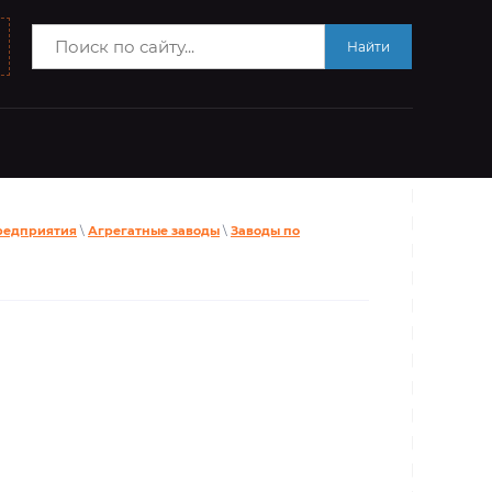
Найти
редприятия
\
Агрегатные заводы
\
Заводы по