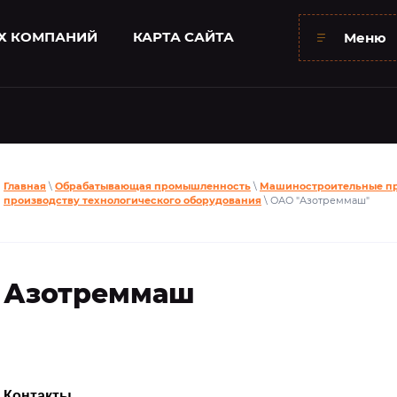
Х КОМПАНИЙ
КАРТА САЙТА
Меню
Главная
\
Обрабатывающая промышленность
\
Машиностроительные п
производству технологического оборудования
\ ОАО "Азотреммаш"
Азотреммаш
Контакты