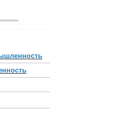
___
ышленность
нность